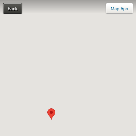
Back
Map App