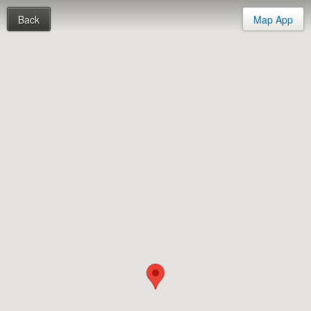
Back
Map App