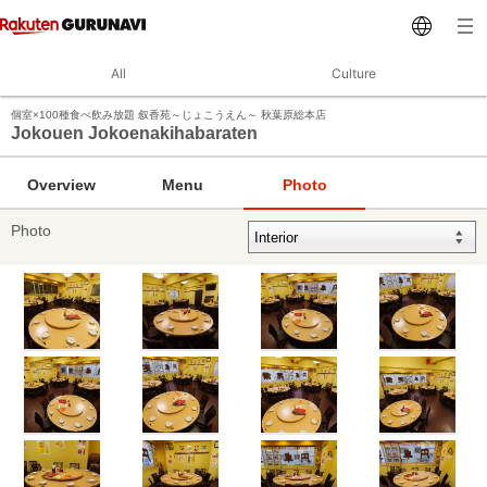
All
Culture
個室×100種食べ飲み放題 叙香苑～じょこうえん～ 秋葉原総本店
Jokouen Jokoenakihabaraten
Overview
Menu
Photo
Photo