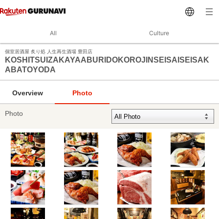
All
Culture
個室居酒屋 炙り処 人生再生酒場 豊田店
KOSHITSUIZAKAYAABURIDOKOROJINSEISAISEISAK
ABATOYODA
Overview
Photo
Photo