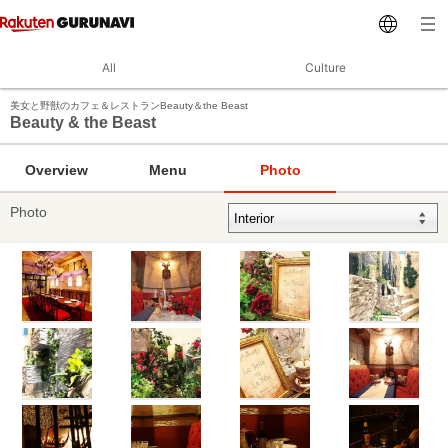
All
Culture
美女と野獣のカフェ＆レストランBeauty＆the Beast
Beauty & the Beast
Overview
Menu
Photo
Photo