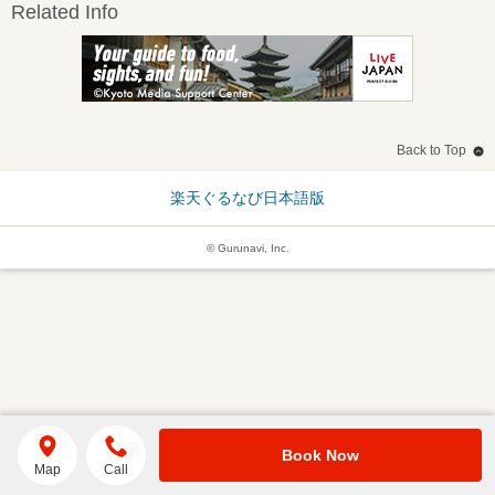
Related Info
Back to Top
楽天ぐるなび日本語版
© Gurunavi, Inc.
Book Now
Map
Call