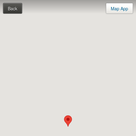
Back
Map App