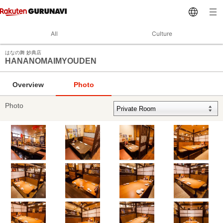
All
Culture
はなの舞 妙典店
HANANOMAIMYOUDEN
Overview
Photo
Photo