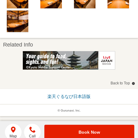
Related Info
Back to Top
楽天ぐるなび日本語版
© Gurunavi, Inc.
Book Now
Map
Call