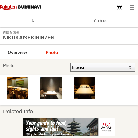
All
Culture
肉懐石 凜然
NIKUKAISEKIRINZEN
Overview
Photo
Photo
Related Info