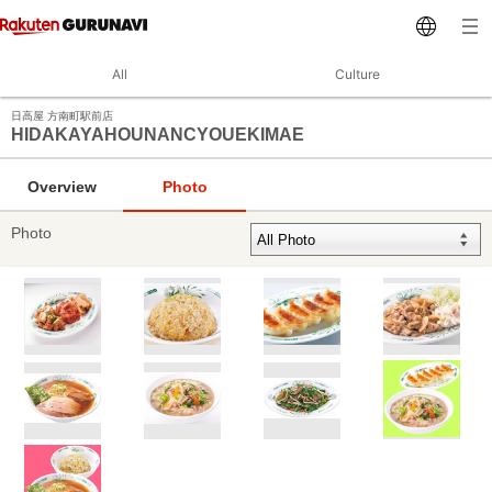
All
Culture
日高屋 方南町駅前店
HIDAKAYAHOUNANCYOUEKIMAE
Overview
Photo
Photo