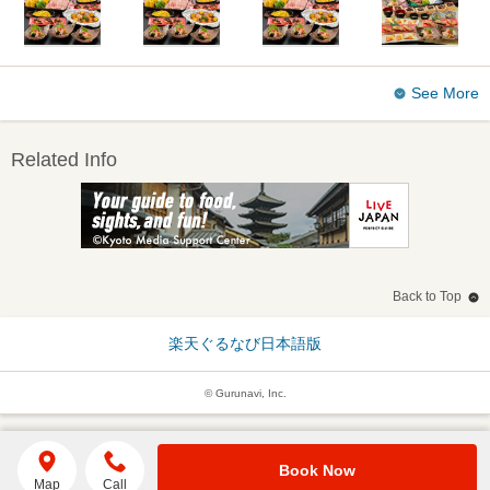
See More
Related Info
Back to Top
楽天ぐるなび日本語版
© Gurunavi, Inc.
Book Now
Map
Call