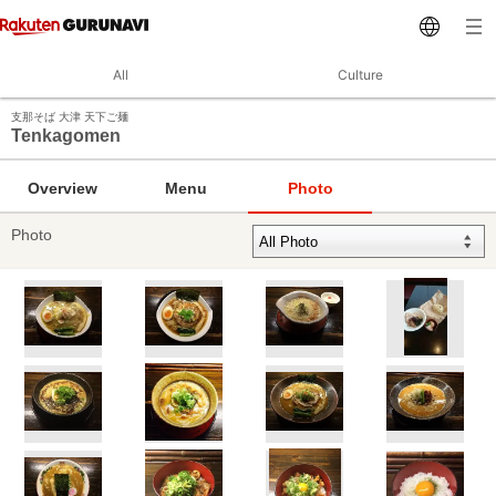
All
Culture
支那そば 大津 天下ご麺
Tenkagomen
Overview
Menu
Photo
Photo