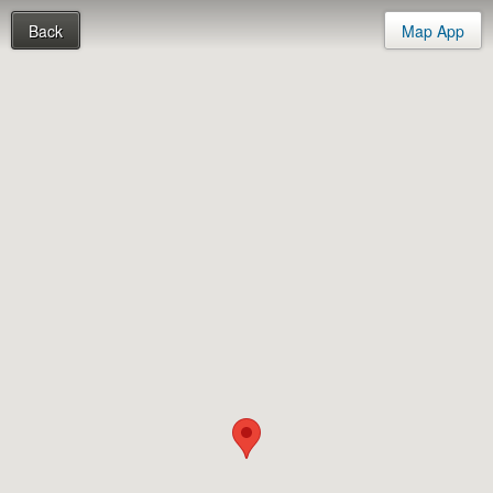
Back
Map App