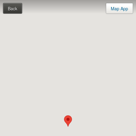
Back
Map App