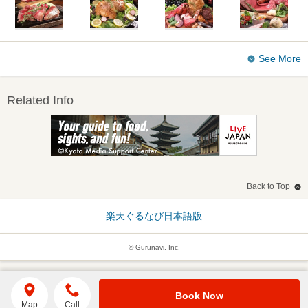
See More
Related Info
Back to Top
楽天ぐるなび日本語版
© Gurunavi, Inc.
Book Now
Map
Call