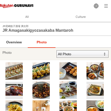
All
Culture
JR尼崎餃子酒場 満太郎
JR Amagasakigyozasakaba Mantaroh
Overview
Photo
Photo