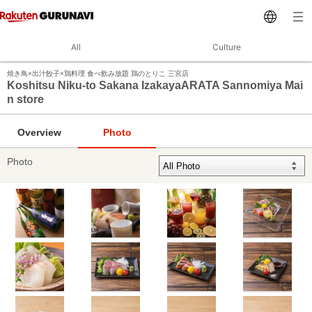
All
Culture
焼き鳥×出汁餃子×鶏料理 食べ飲み放題 鶏のとりこ 三宮店
Koshitsu Niku-to Sakana IzakayaARATA Sannomiya Mai
n store
Overview
Photo
Photo