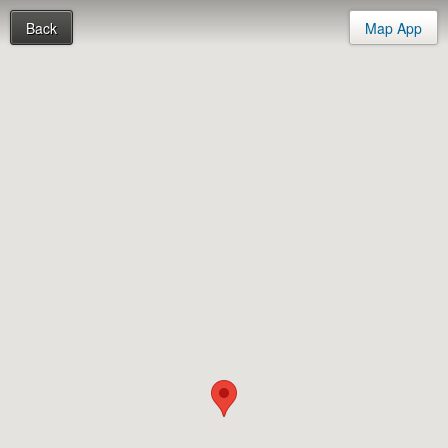
Back
Map App