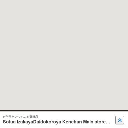
台所屋ケンちゃん 心斎橋店
Sofua IzakayaDaidokoroya Kenchan Main store Shinsaibashi