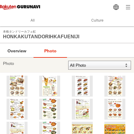
All
Culture
本格タンドリーカフェ虹
HONKAKUTANDORIHKAFUENIJI
Overview
Photo
Photo