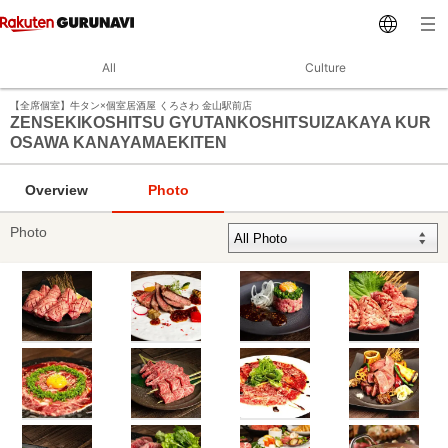
All
Culture
【全席個室】牛タン×個室居酒屋 くろさわ 金山駅前店
ZENSEKIKOSHITSU GYUTANKOSHITSUIZAKAYA KUR
OSAWA KANAYAMAEKITEN
Overview
Photo
Photo