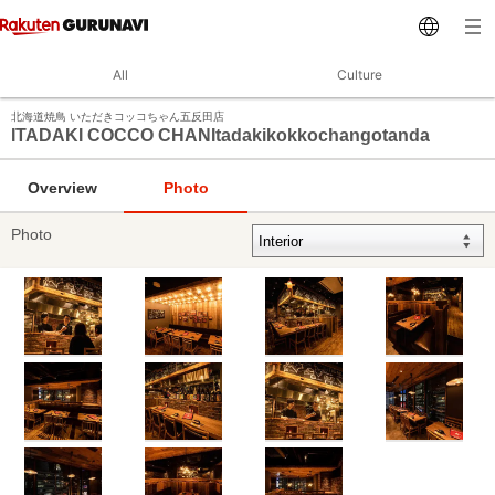
All
Culture
北海道焼鳥 いただきコッコちゃん五反田店
ITADAKI COCCO CHANItadakikokkochangotanda
Overview
Photo
Photo