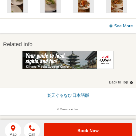
See More
Related Info
Back to Top
楽天ぐるなび日本語版
© Gurunavi, Inc.
Book Now
Map
Call