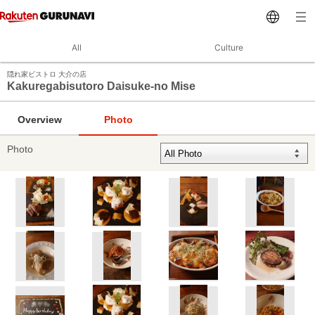
All
Culture
隠れ家ビストロ 大介の店
Kakuregabisutoro Daisuke-no Mise
Overview
Photo
Photo