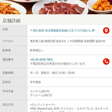
店舗詳細
住所
〒351-0033 埼玉県朝霞市浜崎1-2-8 アゴラ20ビル 8F
アクセス
東武東上線 朝霞台駅 徒歩1分 ＪＲ武蔵野線 北朝霞駅 徒歩2分
駐車場
駐車場なし
電話番号
+81-50-2030-7802
※電話応対は日本語のみの場合がございます。
営業時間
月～日・祝前日・祝日 11:00～23:00
定休日
年中無休
平均予算
ランチ 1,200 円
ディナー 2,400 円
支払方法
<クレジットカード>
VISA, MasterCard, JCB, アメリカン・エキスプレス, ダイナース