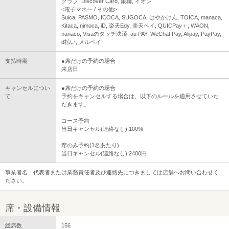
クラブ, Discover Card, 銀聯, イオン
<電子マネー / その他>
Suica, PASMO, ICOCA, SUGOCA, はやかけん, TOICA, manaca,
Kitaca, nimoca, iD, 楽天Edy, 楽天ペイ, QUICPay＋, WAON,
nanaco, Visaのタッチ決済, au PAY, WeChat Pay, Alipay, PayPay,
d払い, メルペイ
支払時期
●席だけの予約の場合
来店日
キャンセルについ
●席だけの予約の場合
て
予約をキャンセルする場合は、以下のルールを適用させていた
だきます。
コース予約
当日キャンセル(連絡なし):100%
席のみ予約(1名あたり)
当日キャンセル(連絡なし):2400円
事業者名、代表者または業務責任者及び連絡先につきましては店舗へお問い合わせく
ださい。
席・設備情報
総席数
156