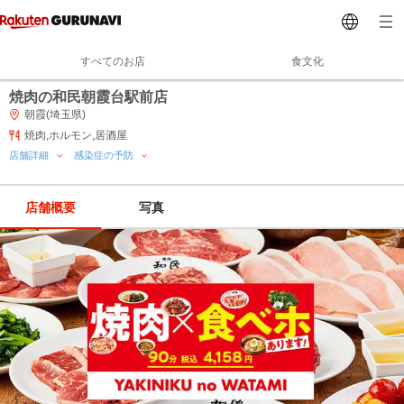
すべてのお店
食文化
焼肉の和民朝霞台駅前店
朝霞(埼玉県)
焼肉,ホルモン,居酒屋
店舗詳細
感染症の予防
店舗概要
写真