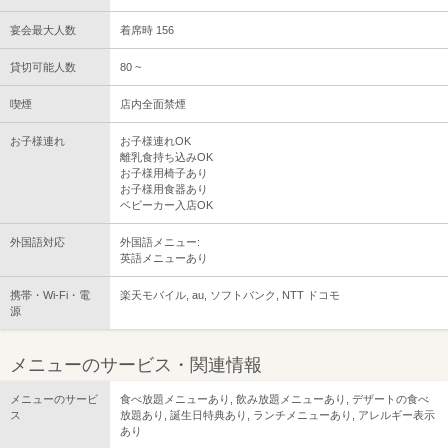
宴会最大人数
着席時 156
貸切可能人数
80 ~
喫煙
店内全面禁煙
お子様連れ
お子様連れOK
離乳食持ち込みOK
お子様用椅子あり
お子様用食器あり
ベビーカー入店OK
外国語対応
外国語メニュー:
英語メニューあり
携帯・Wi-Fi・電
楽天モバイル, au, ソフトバンク, NTT ドコモ
源
メニューのサービス・関連情報
メニューのサービ
食べ放題メニューあり, 飲み放題メニューあり, デザートの食べ
ス
放題あり, 誕生日特典あり, ランチメニューあり, アレルギー表示
あり