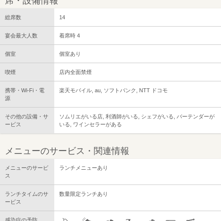
席・設備情報
総席数
14
宴会最大人数
着席時 4
個室
個室あり
喫煙
店内全面禁煙
携帯・Wi-Fi・電
楽天モバイル, au, ソフトバンク, NTT ドコモ
源
その他の設備・サ
ソムリエがいる店, 利酒師がいる, シェフがいる, バーテンダーが
ービス
いる, ワインセラーがある
メニューのサービス・関連情報
メニューのサービ
ランチメニューあり
ス
ランチタイムのサ
数量限定ランチあり
ービス
感染症の予防