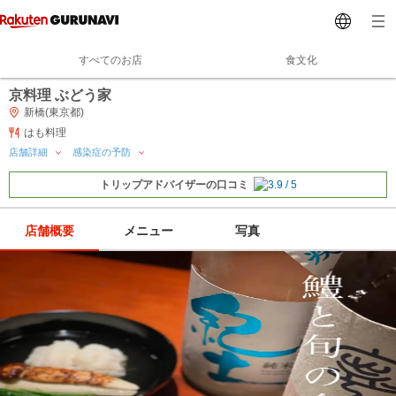
すべてのお店
食文化
京料理 ぶどう家
新橋(東京都)
はも料理
店舗詳細
感染症の予防
トリップアドバイザーの口コミ
店舗概要
メニュー
写真