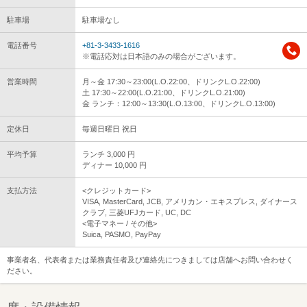
駐車場
駐車場なし
電話番号
+81-3-3433-1616
※電話応対は日本語のみの場合がございます。
営業時間
月～金 17:30～23:00(L.O.22:00、ドリンクL.O.22:00)
土 17:30～22:00(L.O.21:00、ドリンクL.O.21:00)
金 ランチ：12:00～13:30(L.O.13:00、ドリンクL.O.13:00)
定休日
毎週日曜日 祝日
平均予算
ランチ 3,000 円
ディナー 10,000 円
支払方法
<クレジットカード>
VISA, MasterCard, JCB, アメリカン・エキスプレス, ダイナース
クラブ, 三菱UFJカード, UC, DC
<電子マネー / その他>
Suica, PASMO, PayPay
事業者名、代表者または業務責任者及び連絡先につきましては店舗へお問い合わせく
ださい。