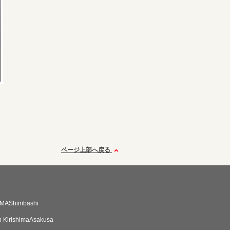
ページ上部へ戻る
MAShimbashi
n KirishimaAsakusa