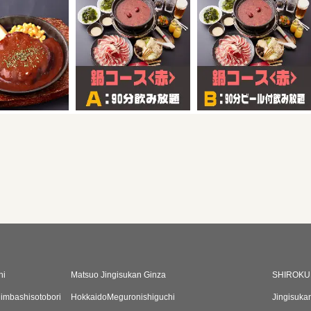
hi
Matsuo Jingisukan Ginza
SHIROKU
imbashisotobori
HokkaidoMeguronishiguchi
Jingisuka