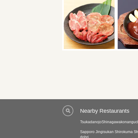
Nearby Restaurants
TsukadanojoShinagawakonanguc
Sapporo Jingisukan Shirokuma Sh
dohri