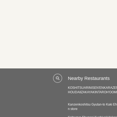
Nearby Restaurants
KOSHITSUARINISEN'ENKARAZE
HOUDAIIZAKAYAKINTAROH'OOM
Kanzenkoshitsu Gyutan-to Kaki E
n store