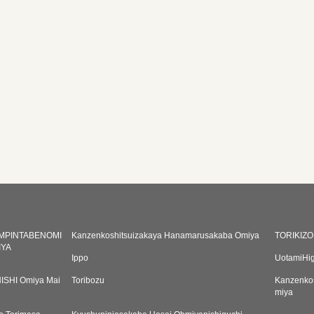
MPINTABENOMI
Kanzenkoshitsuizakaya Hanamarusakaba Omiya
TORIKIZO
IYA
Ippo
UotamiHig
NISHI Omiya Mai
Toribozu
Kanzenkos
miya