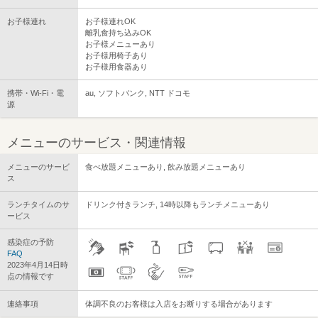
お子様連れ
お子様連れOK
離乳食持ち込みOK
お子様メニューあり
お子様用椅子あり
お子様用食器あり
携帯・Wi-Fi・電
au, ソフトバンク, NTT ドコモ
源
メニューのサービス・関連情報
メニューのサービ
食べ放題メニューあり, 飲み放題メニューあり
ス
ランチタイムのサ
ドリンク付きランチ, 14時以降もランチメニューあり
ービス
感染症の予防
FAQ
2023年4月14日時
点の情報です
連絡事項
体調不良のお客様は入店をお断りする場合があります