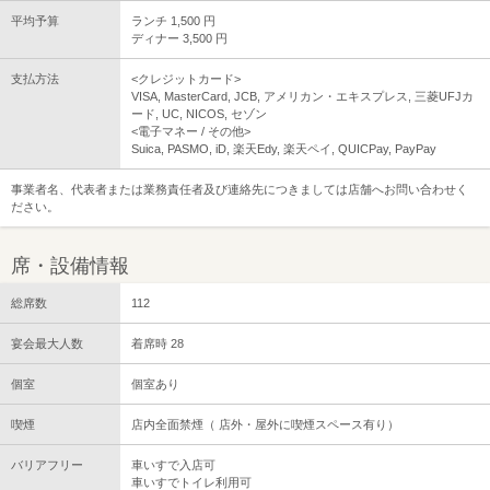
平均予算
ランチ 1,500 円
ディナー 3,500 円
支払方法
<クレジットカード>
VISA, MasterCard, JCB, アメリカン・エキスプレス, 三菱UFJカ
ード, UC, NICOS, セゾン
<電子マネー / その他>
Suica, PASMO, iD, 楽天Edy, 楽天ペイ, QUICPay, PayPay
事業者名、代表者または業務責任者及び連絡先につきましては店舗へお問い合わせく
ださい。
席・設備情報
総席数
112
宴会最大人数
着席時 28
個室
個室あり
喫煙
店内全面禁煙（ 店外・屋外に喫煙スペース有り）
バリアフリー
車いすで入店可
車いすでトイレ利用可