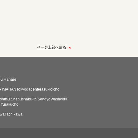
ページ上部へ戻る
bu Hanare
o IMAHANTokyogadenterasukioicho
oshitsu Shabushabu-to SengyoWashokui
i Yurakucho
iwaTachikawa