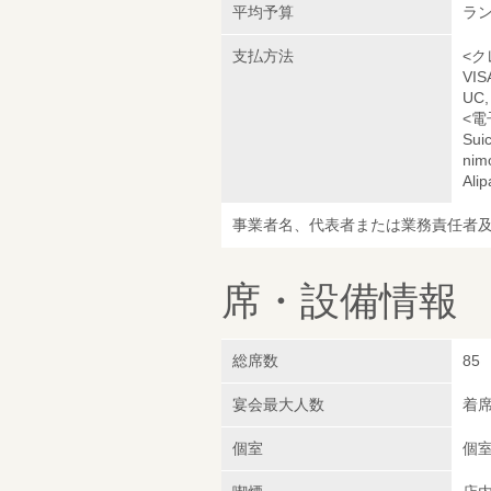
平均予算
ラン
支払方法
<ク
VI
UC,
<電
Sui
nim
Ali
事業者名、代表者または業務責任者
席・設備情報
総席数
85
宴会最大人数
着席
個室
個