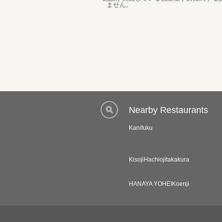
ません。
Nearby Restaurants
Kanifuku
KisojiHachiojitakakura
HANAYA YOHEIKoenji