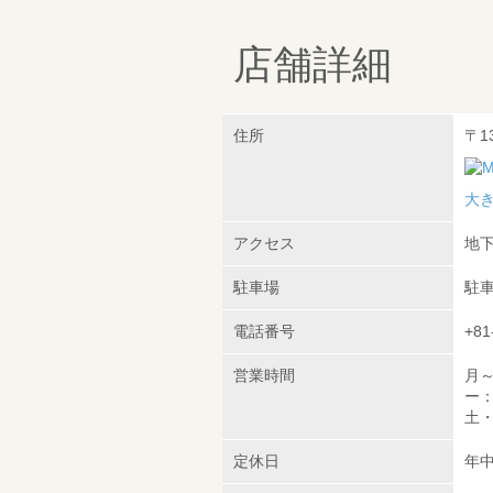
店舗詳細
住所
〒1
大
アクセス
地下
駐車場
駐
電話番号
+81
営業時間
月～
ー：1
土・
定休日
年