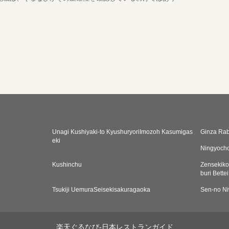
Unagi Kushiyaki-to KyushuryoriImozoh Kasumigas
Ginza Ra
eki
Ningyoch
Kushinchu
Zensekik
buri Bette
Tsukiji UemuraSeisekisakuragaoka
Sen-no N
楽天ぐるなび-日本レストランガイド