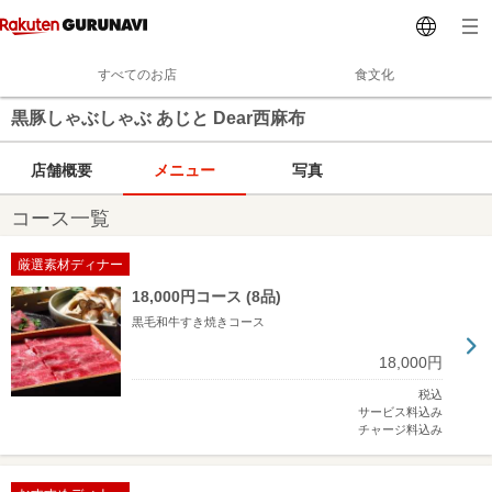
すべてのお店
食文化
黒豚しゃぶしゃぶ あじと Dear西麻布
店舗概要
メニュー
写真
コース一覧
厳選素材ディナー
18,000円コース (8品)
黒毛和牛すき焼きコース
18,000円
税込
サービス料込み
チャージ料込み