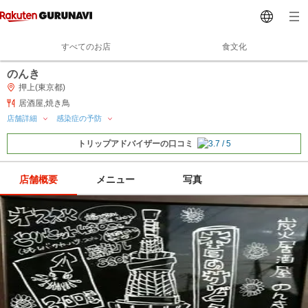
すべてのお店
食文化
のんき
押上(東京都)
居酒屋,焼き鳥
店舗詳細
感染症の予防
トリップアドバイザーの口コミ
店舗概要
メニュー
写真