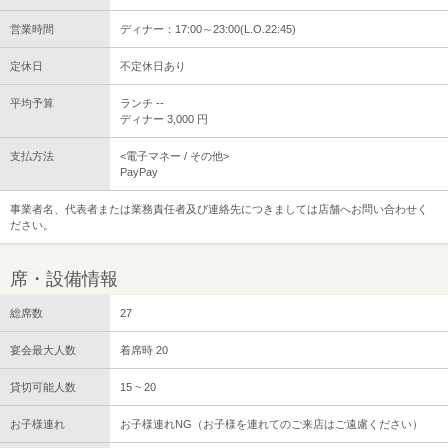
営業時間
ディナー：17:00～23:00(L.O.22:45)
定休日
不定休日あり
平均予算
ランチ --
ディナー 3,000 円
支払方法
<電子マネー / その他>
PayPay
事業者名、代表者または業務責任者及び連絡先につきましては店舗へお問い合わせく
ださい。
席・設備情報
総席数
27
宴会最大人数
着席時 20
貸切可能人数
15 ~ 20
お子様連れ
お子様連れNG（お子様を連れてのご来店はご遠慮ください）