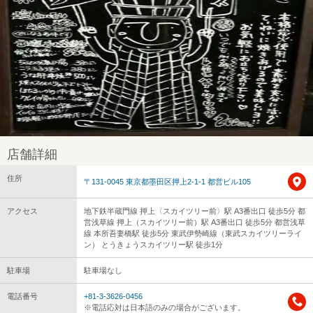
店舗詳細
住所
〒131-0045 東京都墨田区押上2-1-1 都営ビル105
アクセス
地下鉄半蔵門線 押上〈スカイツリー前〉駅 A3番出口 徒歩5分 都
営浅草線 押上（スカイツリー前）駅 A3番出口 徒歩5分 都営浅草
線 本所吾妻橋駅 徒歩5分 東武伊勢崎線（東武スカイツリーライ
ン） とうきょうスカイツリー駅 徒歩1分
駐車場
駐車場なし
電話番号
+81-3-3626-0456
※電話応対は日本語のみの場合がございます。