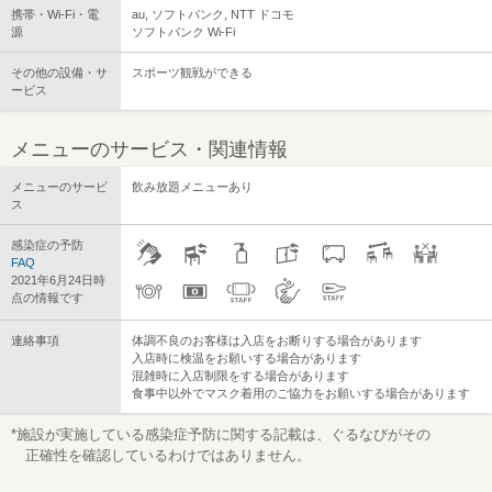
携帯・Wi-Fi・電
au, ソフトバンク, NTT ドコモ
源
ソフトバンク Wi-Fi
その他の設備・サ
スポーツ観戦ができる
ービス
メニューのサービス・関連情報
メニューのサービ
飲み放題メニューあり
ス
感染症の予防
FAQ
2021年6月24日時
点の情報です
連絡事項
体調不良のお客様は入店をお断りする場合があります
入店時に検温をお願いする場合があります
混雑時に入店制限をする場合があります
食事中以外でマスク着用のご協力をお願いする場合があります
*施設が実施している感染症予防に関する記載は、ぐるなびがその
正確性を確認しているわけではありません。