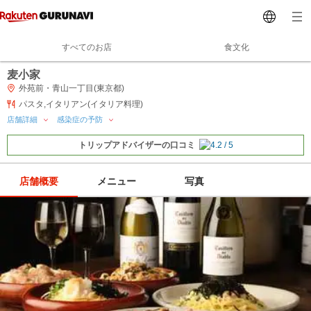
すべてのお店
食文化
麦小家
外苑前・青山一丁目(東京都)
パスタ,イタリアン(イタリア料理)
店舗詳細
感染症の予防
トリップアドバイザーの口コミ
店舗概要
メニュー
写真