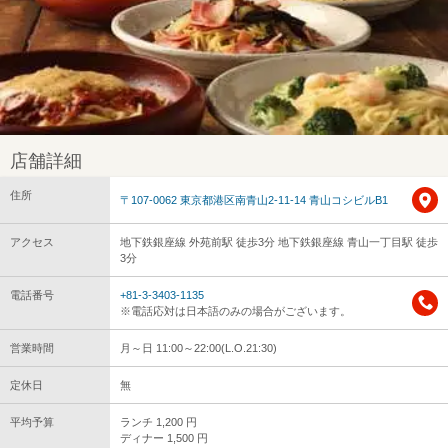
店舗詳細
住所
〒107-0062 東京都港区南青山2-11-14 青山コシビルB1
アクセス
地下鉄銀座線 外苑前駅 徒歩3分 地下鉄銀座線 青山一丁目駅 徒歩
3分
電話番号
+81-3-3403-1135
※電話応対は日本語のみの場合がございます。
営業時間
月～日 11:00～22:00(L.O.21:30)
定休日
無
平均予算
ランチ 1,200 円
ディナー 1,500 円