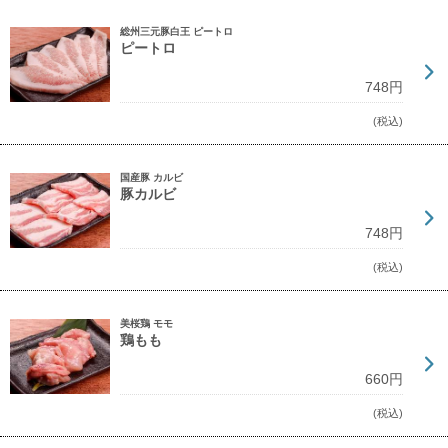
総州三元豚白王 ピートロ
ピートロ
748円
(税込)
国産豚 カルビ
豚カルビ
748円
(税込)
美桜鶏 モモ
鶏もも
660円
(税込)