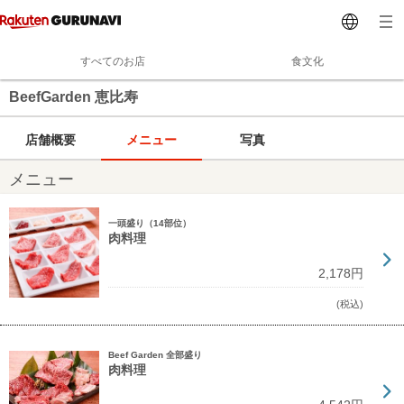
すべてのお店
食文化
BeefGarden 恵比寿
店舗概要
メニュー
写真
メニュー
一頭盛り（14部位）
肉料理
2,178円
(税込)
Beef Garden 全部盛り
肉料理