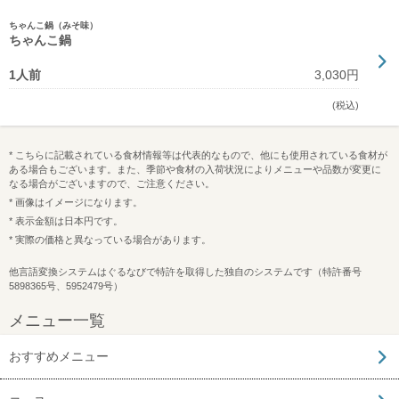
ちゃんこ鍋（みそ味）
ちゃんこ鍋
1人前
3,030円
(税込)
* こちらに記載されている食材情報等は代表的なもので、他にも使用されている食材が
ある場合もございます。また、季節や食材の入荷状況によりメニューや品数が変更に
なる場合がございますので、ご注意ください。
* 画像はイメージになります。
* 表示金額は日本円です。
* 実際の価格と異なっている場合があります。
他言語変換システムはぐるなびで特許を取得した独自のシステムです（特許番号
5898365号、5952479号）
メニュー一覧
おすすめメニュー