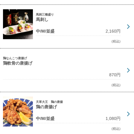
馬刺三種盛り
馬刺し
中/M/並盛
2,160円
(税込)
鶏なんこつ唐揚げ
鶏軟骨の唐揚げ
870円
(税込)
天草大王 鶏の唐揚
鶏の唐揚げ
中/M/並盛
1,080円
(税込)