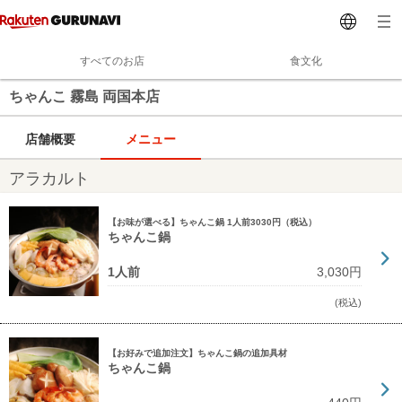
すべてのお店
食文化
ちゃんこ 霧島 両国本店
店舗概要
メニュー
アラカルト
【お味が選べる】ちゃんこ鍋 1人前3030円（税込）
ちゃんこ鍋
1人前
3,030円
(税込)
【お好みで追加注文】ちゃんこ鍋の追加具材
ちゃんこ鍋