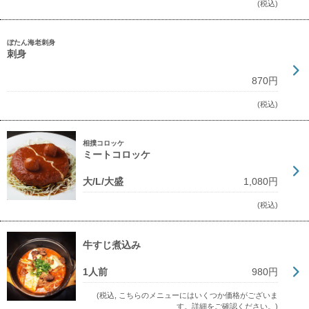
(税込)
ぼたん海老刺身
刺身
870円
(税込)
相撲コロッケ
ミートコロッケ
大/L/大盛
1,080円
(税込)
牛すじ煮込み
1人前
980円
(税込, こちらのメニューにはいくつか価格がございま
す。詳細をご確認ください。)