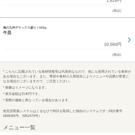
1,628円
(税込)
俺の九州デラックス盛り！600g
牛皿
10,560円
(税込)
* こちらに記載されている食材情報等は代表的なもので、他にも使用されている食材が
ある場合もございます。また、季節や食材の入荷状況によりメニューや品数が変更に
なる場合がございますので、ご注意ください。
* 画像はイメージになります。
* 表示金額は日本円です。
* 実際の価格と異なっている場合があります。
他言語変換システムはぐるなびで特許を取得した独自のシステムです（特許番号
5898365号、5952479号）
メニュー一覧