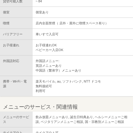
貸切可能人数
~ 84
個室
個室あり
喫煙
店内全面禁煙（ 店外・屋外に喫煙スペース有り）
バリアフリー
車いすで入店可
お子様連れ
お子様連れOK
ベビーカー入店OK
外国語対応
外国語メニュー:
英語メニューあり
中国語（繁体字）メニューあり
携帯・Wi-Fi・電
楽天モバイル, au, ソフトバンク, NTT ドコモ
源
無料接続可
利用可
メニューのサービス・関連情報
メニューのサービ
飲み放題メニューあり, 誕生日特典あり, ヘルシーメニューご相
ス
談, ベジタリアンメニューご相談, 国・宗教別メニューご相談
テイクアウト
テイクアウト可