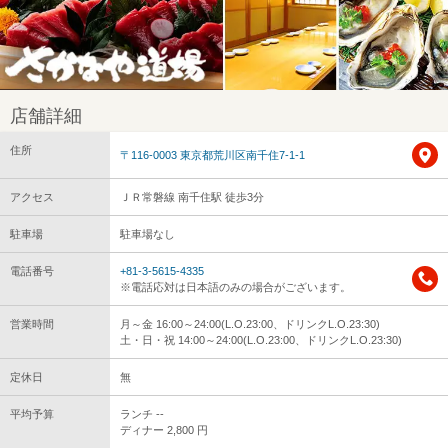
店舗詳細
住所
〒116-0003 東京都荒川区南千住7-1-1
アクセス
ＪＲ常磐線 南千住駅 徒歩3分
駐車場
駐車場なし
電話番号
+81-3-5615-4335
※電話応対は日本語のみの場合がございます。
営業時間
月～金 16:00～24:00(L.O.23:00、ドリンクL.O.23:30)
土・日・祝 14:00～24:00(L.O.23:00、ドリンクL.O.23:30)
定休日
無
平均予算
ランチ --
ディナー 2,800 円