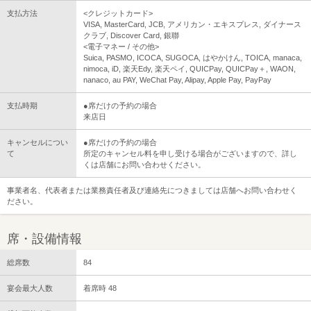
支払方法
<クレジットカード>
VISA, MasterCard, JCB, アメリカン・エキスプレス, ダイナース
クラブ, Discover Card, 銀聯
<電子マネー / その他>
Suica, PASMO, ICOCA, SUGOCA, はやかけん, TOICA, manaca,
nimoca, iD, 楽天Edy, 楽天ペイ, QUICPay, QUICPay＋, WAON,
nanaco, au PAY, WeChat Pay, Alipay, Apple Pay, PayPay
支払時期
●席だけの予約の場合
来店日
キャンセルについ
●席だけの予約の場合
て
所定のキャンセル料を申し受ける場合がございますので、詳し
くは店舗にお問い合わせください。
事業者名、代表者または業務責任者及び連絡先につきましては店舗へお問い合わせく
ださい。
席・設備情報
総席数
84
宴会最大人数
着席時 48