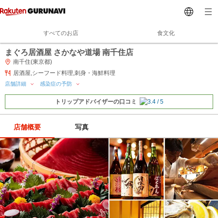
すべてのお店
食文化
まぐろ居酒屋 さかなや道場 南千住店
南千住(東京都)
居酒屋,シーフード料理,刺身・海鮮料理
店舗詳細
感染症の予防
トリップアドバイザーの口コミ
店舗概要
写真