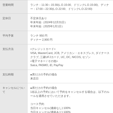
営業時間
ランチ：11:30～15:30(L.O.15:00、ドリンクL.O.15:00)、ディナ
ー：17:00～22:30(L.O.22:00、ドリンクL.O.22:00)
定休日
不定休日あり
年末年始（2024年12月31日）
年末年始（2025年1月1日）
平均予算
ランチ 950 円
ディナー 2,900 円
支払方法
<クレジットカード>
VISA, MasterCard, JCB, アメリカン・エキスプレス, ダイナース
クラブ, 三菱UFJカード, UC, DC, NICOS, セゾン
<電子マネー / その他>
Suica, PASMO, iD, PayPay
支払時期
●席だけの予約の場合
来店日
キャンセルについ
●席だけの予約の場合
て
1名以上の予約において予約をキャンセルする場合は、以下のル
ールを適用させていただきます。
コース予約
当日キャンセル(連絡なし):100%
当日キャンセル(連絡あり):100%