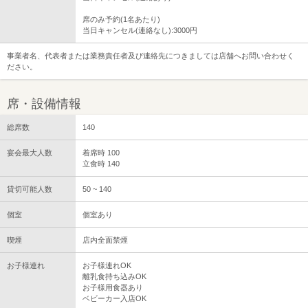
席のみ予約(1名あたり)
当日キャンセル(連絡なし):3000円
事業者名、代表者または業務責任者及び連絡先につきましては店舗へお問い合わせく
ださい。
席・設備情報
総席数
140
宴会最大人数
着席時 100
立食時 140
貸切可能人数
50 ~ 140
個室
個室あり
喫煙
店内全面禁煙
お子様連れ
お子様連れOK
離乳食持ち込みOK
お子様用食器あり
ベビーカー入店OK