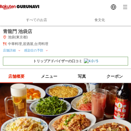
すべてのお店
食文化
青龍門 池袋店
池袋(東京都)
中華料理,居酒屋,台湾料理
店舗詳細
感染症の予防
トリップアドバイザーの口コミ
店舗概要
メニュー
写真
クーポン