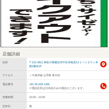
店舗詳細
住所
〒231-0821 神奈川県横浜市中区本牧原12-1 ベイタウン本
牧5番街2F
アクセス
ＪＲ根岸線 山手駅 車10分
電話番号
+81-45-628-1355
※電話応対は日本語のみの場合がございます。
営業時間
10:00～23:00
定休日
無