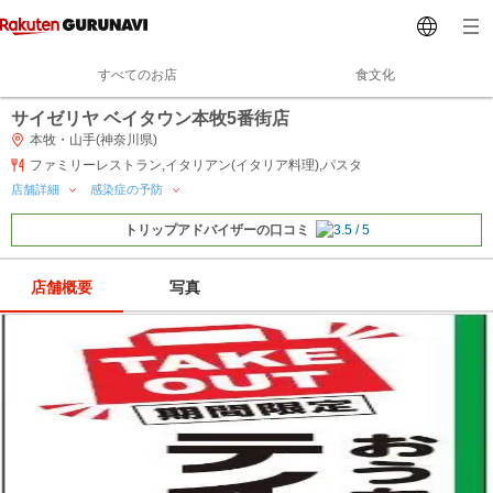
すべてのお店
食文化
サイゼリヤ ベイタウン本牧5番街店
本牧・山手(神奈川県)
ファミリーレストラン,イタリアン(イタリア料理),パスタ
店舗詳細
感染症の予防
トリップアドバイザーの口コミ
店舗概要
写真