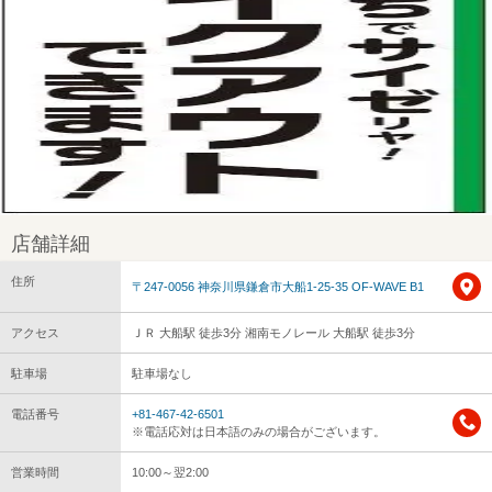
店舗詳細
住所
〒247-0056 神奈川県鎌倉市大船1-25-35 OF-WAVE B1
アクセス
ＪＲ 大船駅 徒歩3分 湘南モノレール 大船駅 徒歩3分
駐車場
駐車場なし
電話番号
+81-467-42-6501
※電話応対は日本語のみの場合がございます。
営業時間
10:00～翌2:00