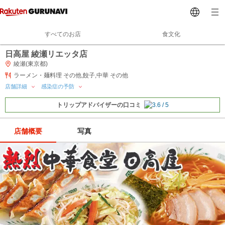
すべてのお店
食文化
日高屋 綾瀬リエッタ店
綾瀬(東京都)
ラーメン・麺料理 その他,餃子,中華 その他
店舗詳細
感染症の予防
トリップアドバイザーの口コミ
店舗概要
写真