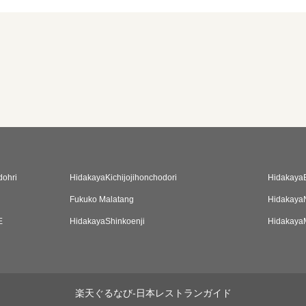
ohri
HidakayaKichijojihonchodori
Hidakaya
Fukuko Malatang
Hidakaya
E
HidakayaShinkoenji
HidakayaM
楽天ぐるなび-日本レストランガイド