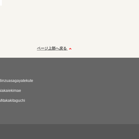
ページ上部へ戻る
Binzuasagayatekute
Nakaiekimae
itakakitaguchi