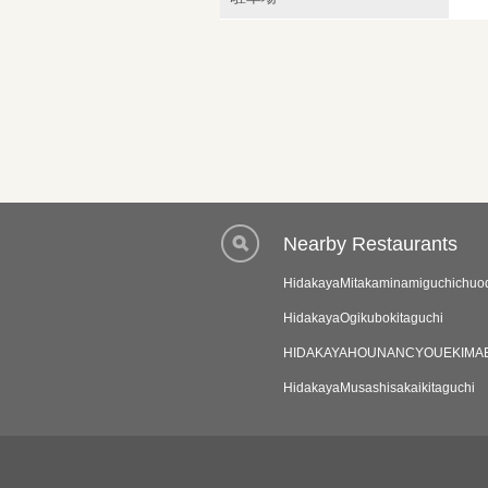
Nearby Restaurants
HidakayaMitakaminamiguchichuod
HidakayaOgikubokitaguchi
HIDAKAYAHOUNANCYOUEKIMA
HidakayaMusashisakaikitaguchi