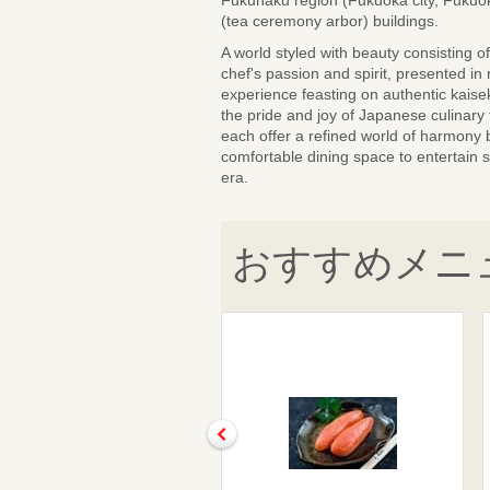
Fukuhaku region (Fukuoka city, Fukuoka
(tea ceremony arbor) buildings.
A world styled with beauty consisting of
chef's passion and spirit, presented in
experience feasting on authentic kaisek
the pride and joy of Japanese culinary t
each offer a refined world of harmony 
comfortable dining space to entertain s
era.
おすすめメニ