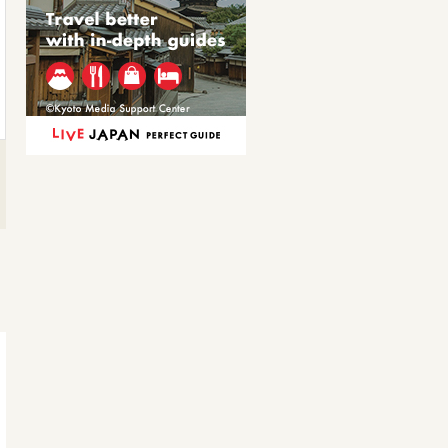
焼き海苔
おりづるランチ
焼き海苔
ランチセット
1,100円
2,200円