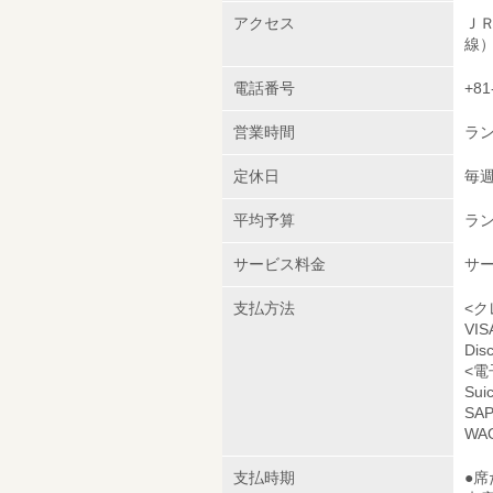
アクセス
ＪＲ
線）
電話番号
+81
営業時間
ラン
定休日
毎
平均予算
ラン
サービス料金
サー
支払方法
<ク
VI
Dis
<電
Sui
SAP
WAO
支払時期
●