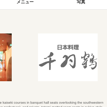
メニュー
写真
 kaiseki courses in banquet hall seats overlooking the southwestern