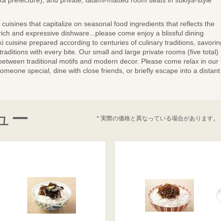
 prefecture), and private, tatami-matted room seats in sukiya-style
 cuisines that capitalize on seasonal food ingredients that reflects the
 rich and expressive dishware...please come enjoy a blissful dining
i cuisine prepared according to centuries of culinary traditions, savorin
raditions with every bite. Our small and large private rooms (five total)
between traditional motifs and modern decor. Please come relax in our
omeone special, dine with close friends, or briefly escape into a distant
ュー
* 実際の価格と異なっている場合があります。