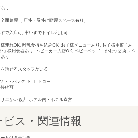
室あり
内全面禁煙（ 店外・屋外に喫煙スペース有り）
すで入店可, 車いすでトイレ利用可
様連れOK, 離乳食持ち込みOK, お子様メニューあり, お子様用椅子あ
 お子様用食器あり, ベビーカー入店OK, ベビーベッド・おむつ交換スペ
スあり
語を話せるスタッフがいる
, ソフトバンク, NTT ドコモ
料接続可
リエがいる店, ホテル内・ホテル直営
ービス・関連情報
ザート付きランチ