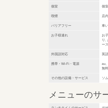
個室
個
喫煙
店
バリアフリー
車い
お子様連れ
お子
り,
ー
外国語対応
英
携帯・Wi-Fi・電源
au
無
その他の設備・サービス
ソム
メニューのサ
ランチタイムのサービス
デ