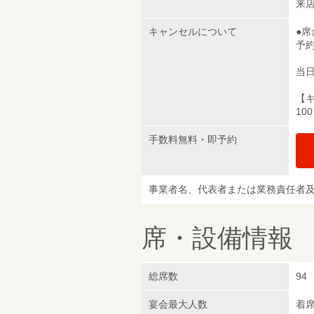
来
キャンセルについて
●
予
当
【
10
手数料無料・即予約
事業者名、代表者または業務責任者
席・設備情報
総席数
94
宴会最大人数
着席