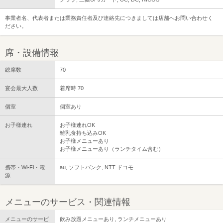
事業者名、代表者または業務責任者及び連絡先につきましては店舗へお問い合わせく
ださい。
席・設備情報
総席数
70
宴会最大人数
着席時 70
個室
個室あり
お子様連れ
お子様連れOK
離乳食持ち込みOK
お子様メニューあり
お子様メニューあり（ランチタイム含む）
携帯・Wi-Fi・電
au, ソフトバンク, NTT ドコモ
源
メニューのサービス・関連情報
メニューのサービ
飲み放題メニューあり, ランチメニューあり