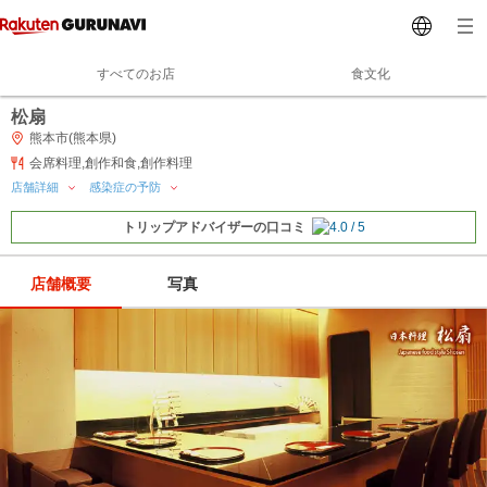
すべてのお店
食文化
松扇
熊本市(熊本県)
会席料理,創作和食,創作料理
店舗詳細
感染症の予防
トリップアドバイザーの口コミ
店舗概要
写真