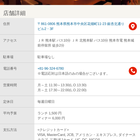
店舗詳細
住所
〒861-0806 熊本県熊本市中央区花畑町11-23 銀杏北通り
ビル2・3F
アクセス
ＪＲ 熊本駅 バス10分 ＪＲ 北熊本駅 バス10分 熊本市電 熊本城
前停留所 徒歩2分
駐車場
駐車場なし
電話番号
+81-96-324-6780
※電話応対は日本語のみの場合がございます。
営業時間
月～土 11:30～13:30(L.O.13:30)
月～土 17:30～22:00(L.O.22:00)
定休日
毎週日曜日
平均予算
ランチ 1,500 円
ディナー 6,000 円
支払方法
<クレジットカード>
VISA, MasterCard, JCB, アメリカン・エキスプレス, ダイナース
クラブ, 三菱UFJカード, UC, DC, NICOS