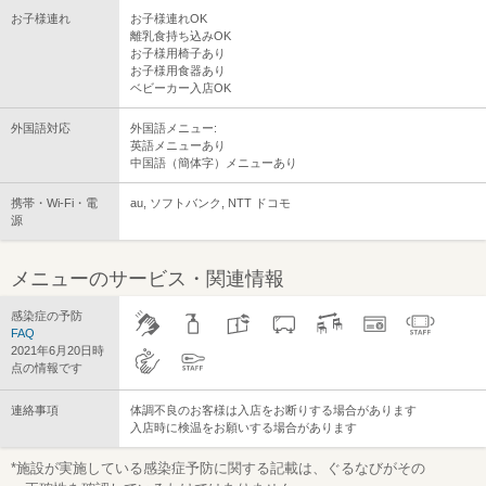
お子様連れ
お子様連れOK
離乳食持ち込みOK
お子様用椅子あり
お子様用食器あり
ベビーカー入店OK
外国語対応
外国語メニュー:
英語メニューあり
中国語（簡体字）メニューあり
携帯・Wi-Fi・電
au, ソフトバンク, NTT ドコモ
源
メニューのサービス・関連情報
感染症の予防
FAQ
2021年6月20日時
点の情報です
連絡事項
体調不良のお客様は入店をお断りする場合があります
入店時に検温をお願いする場合があります
*施設が実施している感染症予防に関する記載は、ぐるなびがその