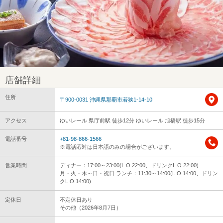
店舗詳細
住所
〒900-0031 沖縄県那覇市若狭1-14-10
アクセス
ゆいレール 県庁前駅 徒歩12分 ゆいレール 旭橋駅 徒歩15分
電話番号
+81-98-866-1566
※電話応対は日本語のみの場合がございます。
営業時間
ディナー：17:00～23:00(L.O.22:00、ドリンクL.O.22:00)
月・火・木～日・祝日 ランチ：11:30～14:00(L.O.14:00、ドリン
クL.O.14:00)
定休日
不定休日あり
その他（2026年8月7日）