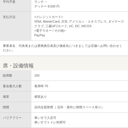
平均予算
ランチ --
ディナー 8,500 円
支払方法
<クレジットカード>
VISA, MasterCard, JCB, アメリカン・エキスプレス, ダイナース
クラブ, 三菱UFJカード, UC, DC, NICOS
<電子マネー / その他>
PayPay
事業者名、代表者または業務責任者及び連絡先につきましては店舗へお問い合わせく
ださい。
席・設備情報
総席数
150
宴会最大人数
着席時 70
個室
個室あり
喫煙
店内全面禁煙（ 店外・屋外に喫煙スペース有り）
バリアフリー
車いすで入店可
車いすでトイレ利用可