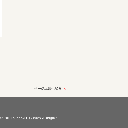
ページ上部へ戻る
shitsu Jibundoki Hakatachikushiguchi
n