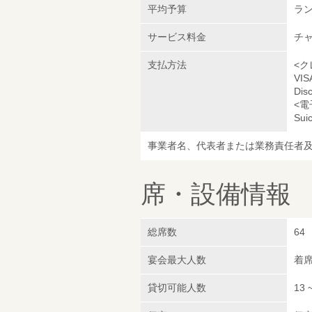
平均予算
ラン
サービス料金
チャ
支払方法
<ク
VI
Dis
<電
Sui
事業者名、代表者または業務責任者
席・設備情報
総席数
64
宴会最大人数
着席
貸切可能人数
13 