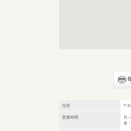
住所
〒8
営業時間
月～
金・