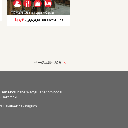
ページ上部へ戻る
Kaisen Motsunabe Wagyu Tabenomihodai
 Hakataeki
 Hakataekihakataguchi