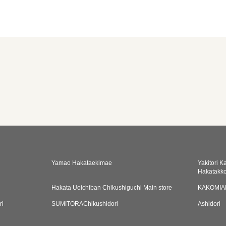
Yamao Hakataekimae
Yakitori 
Hakatakko
Hakata Uoichiban Chikushiguchi Main store
KAKOMIAN
ri
SUMITORAChikushidori
Ashidori