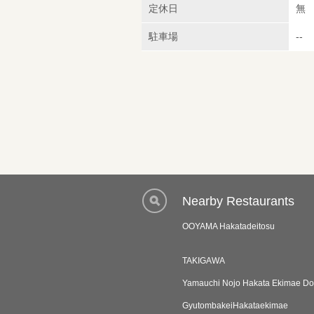
定休日
無
駐車場
--
Nearby Restaurants
OOYAMA Hakatadeitosu
TAKIGAWA
Yamauchi Nojo Hakata Ekimae Do
GyutombakeiHakataekimae