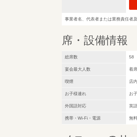
事業者名、代表者または業務責任者
席・設備情報
総席数
58
宴会最大人数
着席
喫煙
店
お子様連れ
お子
外国語対応
英
携帯・Wi-Fi・電源
無