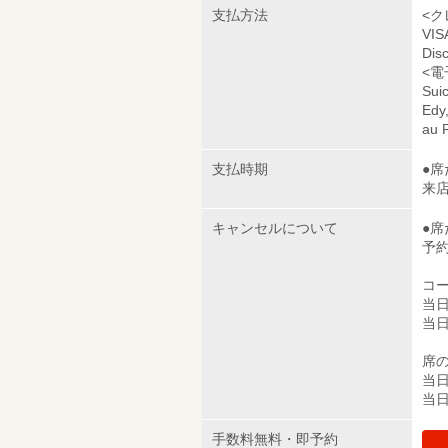
支払方法
<ク
VI
Dis
<電
Sui
Edy
au 
支払時期
●
来
キャンセルについて
●
予
コ
当日
当日
席の
当日
当日
手数料無料・即予約