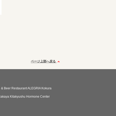
ページ上部へ戻る
 & Beer Restaurant ALEGRIA Kokura
Izakaya Kitakyushu Hormone Center