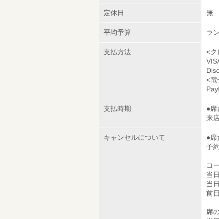
定休日
無
平均予算
ラン
支払方法
<ク
VI
Dis
<電
Pay
支払時期
●
来
キャンセルについて
●
予
コ
当日
当日
前日
席の