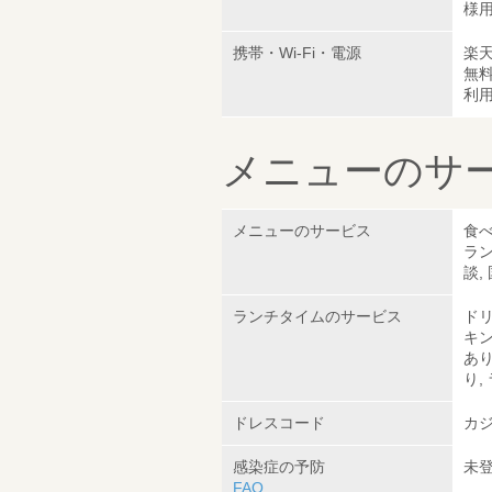
様
携帯・Wi-Fi・電源
楽天
無
利
メニューのサ
メニューのサービス
食べ
ラン
談,
ランチタイムのサービス
ドリ
キン
あり
り,
ドレスコード
カ
感染症の予防
未
FAQ