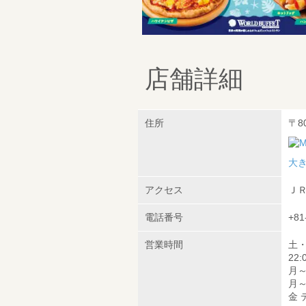
店舗詳細
住所
〒8
大
アクセス
ＪＲ
電話番号
+81
営業時間
土・
22:
月～
月～
金 デ