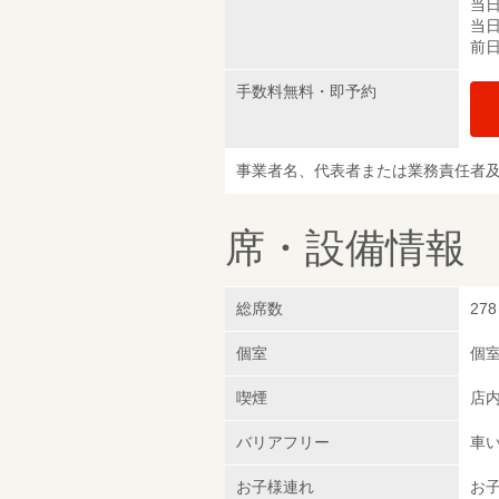
当日
当日
前日
手数料無料・即予約
事業者名、代表者または業務責任者
席・設備情報
総席数
278
個室
個
喫煙
店
バリアフリー
車
お子様連れ
お子