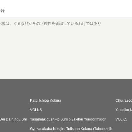
登録
記載は、ぐるなびがその正確性を確認しているわけではあり
Kalbi Ichiba Kokura
Churrasco
VOLKS
Yakiniku 
Dei Dainingu Shi
Yasaimakigushi-to Sumibiyakitori Yoridorimidori
VOLKS
Gyozasakaba Nikujiru Tottsuan Kokura (Tabenomih