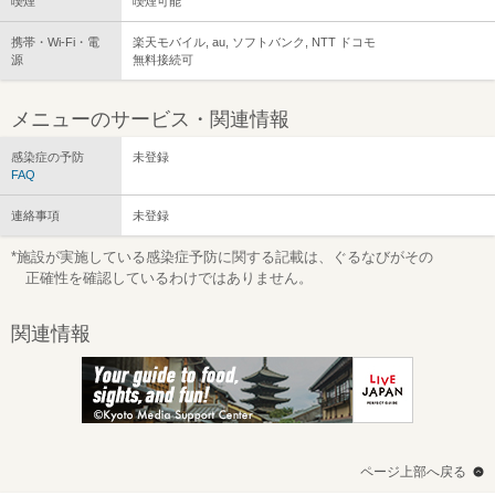
喫煙
喫煙可能
携帯・Wi-Fi・電
楽天モバイル, au, ソフトバンク, NTT ドコモ
源
無料接続可
メニューのサービス・関連情報
感染症の予防
未登録
FAQ
連絡事項
未登録
*施設が実施している感染症予防に関する記載は、ぐるなびがその
正確性を確認しているわけではありません。
関連情報
ページ上部へ戻る