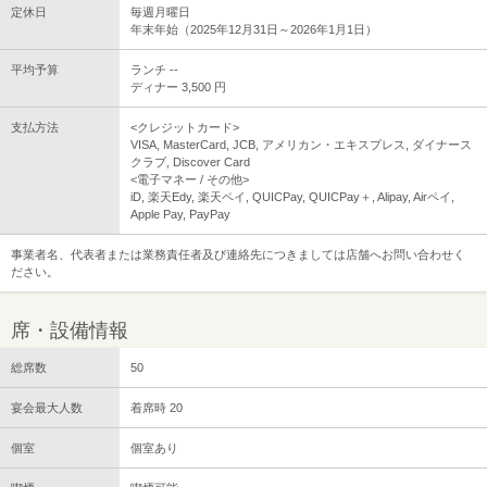
定休日
毎週月曜日
年末年始（2025年12月31日～2026年1月1日）
平均予算
ランチ --
ディナー 3,500 円
支払方法
<クレジットカード>
VISA, MasterCard, JCB, アメリカン・エキスプレス, ダイナース
クラブ, Discover Card
<電子マネー / その他>
iD, 楽天Edy, 楽天ペイ, QUICPay, QUICPay＋, Alipay, Airペイ,
Apple Pay, PayPay
事業者名、代表者または業務責任者及び連絡先につきましては店舗へお問い合わせく
ださい。
席・設備情報
総席数
50
宴会最大人数
着席時 20
個室
個室あり