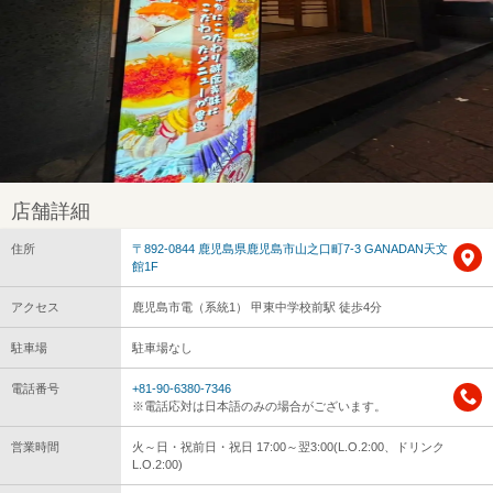
店舗詳細
住所
〒892-0844 鹿児島県鹿児島市山之口町7-3 GANADAN天文
館1F
アクセス
鹿児島市電（系統1） 甲東中学校前駅 徒歩4分
駐車場
駐車場なし
電話番号
+81-90-6380-7346
※電話応対は日本語のみの場合がございます。
営業時間
火～日・祝前日・祝日 17:00～翌3:00(L.O.2:00、ドリンク
L.O.2:00)