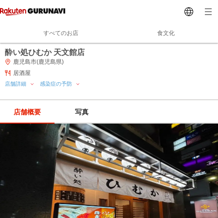
すべてのお店
食文化
酔い処ひむか 天文館店
鹿児島市(鹿児島県)
居酒屋
店舗詳細
感染症の予防
店舗概要
写真