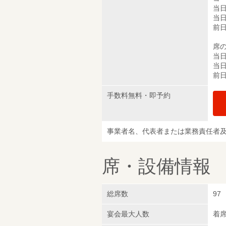
当日
当日
前日
席の
当日
当日
前日
手数料無料・即予約
事業者名、代表者または業務責任者
席・設備情報
総席数
97
宴会最大人数
着席