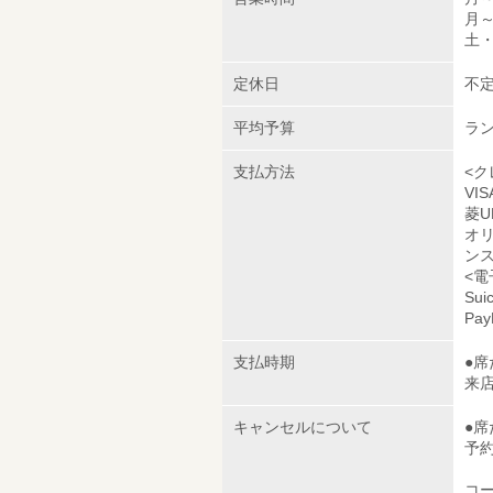
月～
土・
定休日
不
平均予算
ラン
支払方法
<ク
VI
菱U
オリ
ン
<電
Sui
Pay
支払時期
●
来
キャンセルについて
●
予
コ