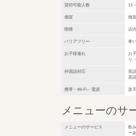
貸切可能人数
15 
個室
個
喫煙
店
バリアフリー
車い
お子様連れ
お子
り
外国語対応
英
英
携帯・Wi-Fi・電源
楽天
メニューのサ
メニューのサービス
飲み
ーあ