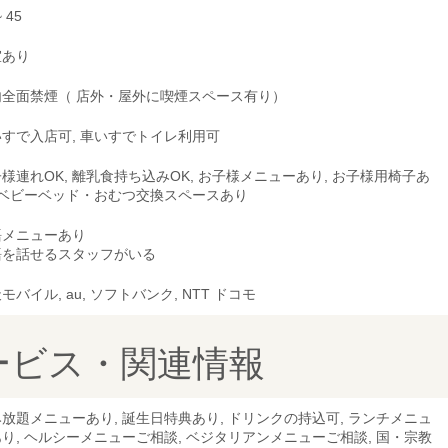
~ 45
室あり
内全面禁煙（ 店外・屋外に喫煙スペース有り）
すで入店可, 車いすでトイレ利用可
様連れOK, 離乳食持ち込みOK, お子様メニューあり, お子様用椅子あ
, ベビーベッド・おむつ交換スペースあり
語メニューあり
語を話せるスタッフがいる
モバイル, au, ソフトバンク, NTT ドコモ
ービス・関連情報
放題メニューあり, 誕生日特典あり, ドリンクの持込可, ランチメニュ
り, ヘルシーメニューご相談, ベジタリアンメニューご相談, 国・宗教