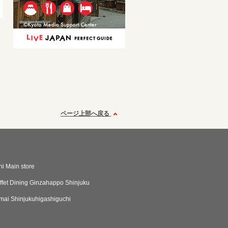
ページ上部へ戻る
i Main store
ffet Dining Ginzahappo Shinjuku
ai Shinjukuhigashiguchi