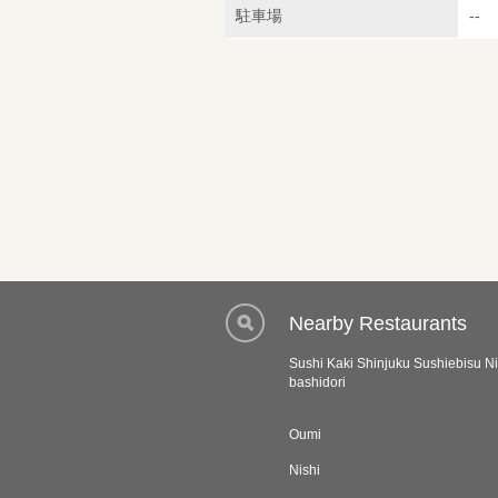
駐車場
--
Nearby Restaurants
Sushi Kaki Shinjuku Sushiebisu Ni
bashidori
Oumi
Nishi