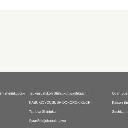
shishinjukuotaki
Tsukijisushikoh Shinjukuhigashiguchi
Oban Sush
KABUKICYOUSUSHIDOKOROKIKUCHI
Kaisen Bu
Tsufuya Shinjuku
Sushizamm
SyunShinjukupakutawa